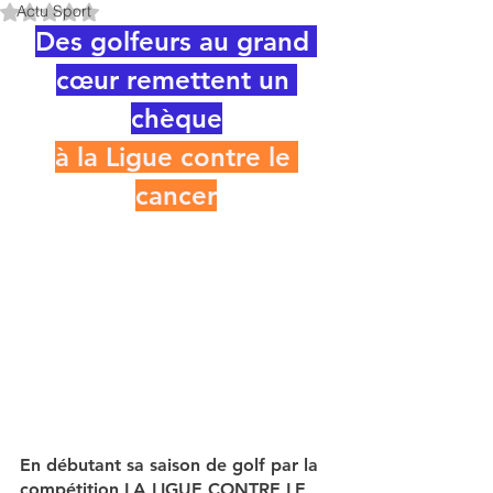
Actu Sport
Noté NaN étoiles sur 5.
Des golfeurs au grand 
cœur remettent un 
chèque
à la 
Ligue contre le 
cancer
En débutant sa saison de golf par la 
compétition LA LIGUE CONTRE LE 