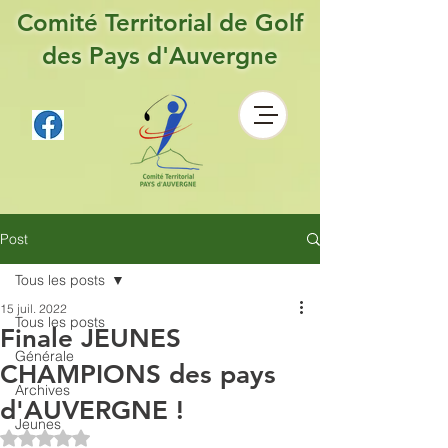
Comité Territorial de Golf
des Pays d'Auvergne
Post
Tous les posts
15 juil. 2022
Tous les posts
Finale JEUNES
Générale
CHAMPIONS des pays
Archives
d'AUVERGNE !
Jeunes
Noté NaN étoiles sur 5.