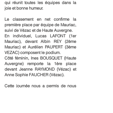
qui réunit toutes les équipes dans la 
joie et bonne humeur.
Le classement en net confirme la 
première place par équipe de Mauriac, 
suivi de Vézac et de Haute Auvergne.
En individuel, Lucas LAFONT (1er 
Mauriac), devant Albin REY (2ème 
Mauriac) et Aurélien PAUPERT (3ème 
VEZAC) composent le podium. 
Côté féminin, Ines BOUSQUET (Haute 
Auvergne) remporte la 1ère place 
devant Jeanne RAYMOND (Vézac) et 
Anne Sophie FAUCHER (Vézac). 
Cette journée nous a permis de nous 
retrouver dans une ambiance 
conviviale et compétitive qui sera 
renouvelée en 2022