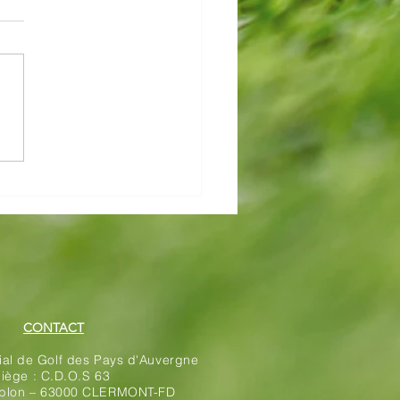
pionnat du Cantal par
pes
CONTACT
rial de Golf des Pays d'Auvergne
iège : C.D.O.S 63
ablon – 63000 CLERMONT-FD