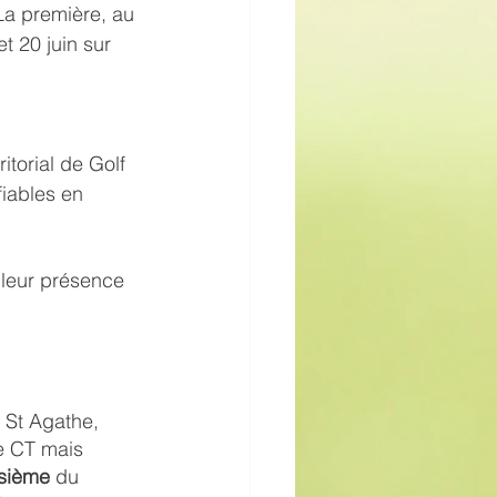
a première, au 
t 20 juin sur 
torial de Golf 
fiables en 
à leur présence 
 St Agathe, 
e CT mais 
isième
 du 