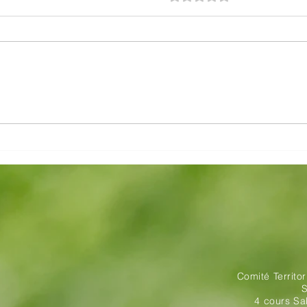
Championnat Pitch and Putt
Cham
du Cantal
équi
Comité Territo
S
4 cours S