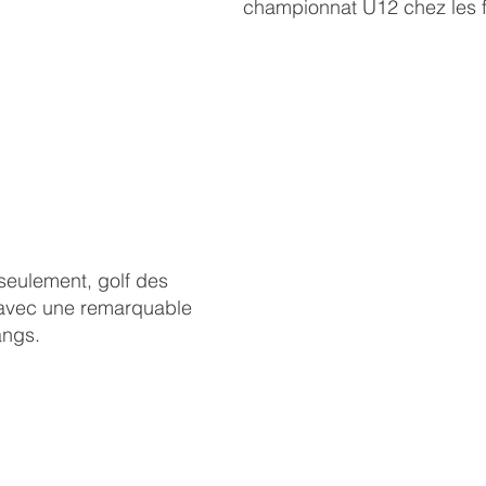
championnat U12 chez les fi
seulement, golf des 
 avec une remarquable 
angs.