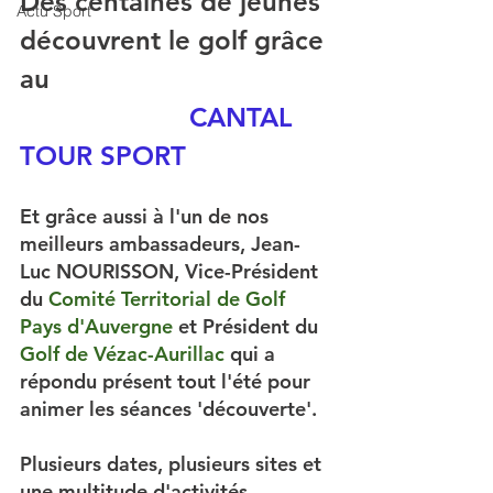
Des centaines de jeunes 
Actu Sport
découvrent le golf grâce 
au           
CANTAL 
TOUR S
PORT
Et grâce aussi à l'un de nos 
meilleurs ambassadeurs, Jean-
Luc NOURISSON, Vice-Président 
du 
Comité Territorial de Golf 
Pays d'Auvergne
 et Président du 
Golf de Vézac-Aurillac
 qui a 
répondu présent tout l'été pour 
animer les séances 'découverte'. 
Plusieurs dates, plusieurs sites et 
une multitude d'activités 