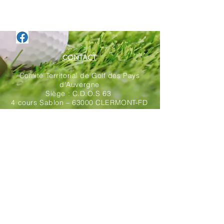
CONTACT
Comité Territorial de Golf des Pays
d'Auvergne
Siège : C.D.O.S 63
4 cours Sablon – 63000 CLERMONT-FD
Mail :
contact@ctgolfauvergne.fr
Nous écrire - cliquez ici
Mise en ligne par
Centre Territorial
d'Aides aux Associations
Mentions légales