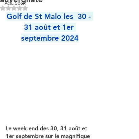
Actu Sport
Noté NaN étoiles sur 5.
Golf de St Malo les  30 - 
31 août et 1er 
septembre 2024
Le week-end des 30, 31 août et 
1er septembre sur le magnifique 