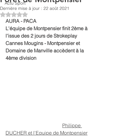
Actu Sport
Dernière mise à jour :
22 août 2021
Noté NaN étoiles sur 5.
AURA - PACA
L'équipe de Montpensier finit 2ème à 
l'issue des 2 jours de Strokeplay
Cannes Mougins - Montpensier et 
Domaine de Manville accèdent à la 
4ème division
Philippe 
DUCHER et l'Equipe de Montpensier