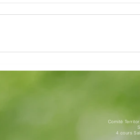
Championnat Pitch and Putt
Cham
du Cantal
équi
Comité Territo
S
4 cours S