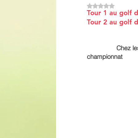
Noté NaN étoiles s
Tour 1 au golf 
Tour 2 au golf 
                Chez les Dames, le Sporting Vichy remporte le 
championnat 