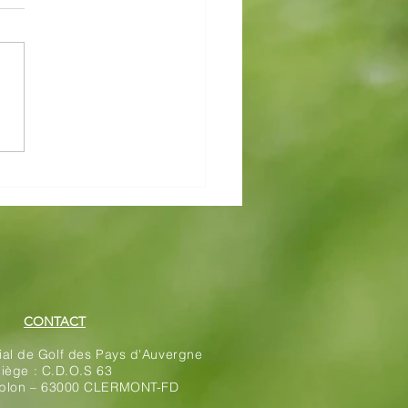
pionnat du Cantal par
pes
CONTACT
rial de Golf des Pays d'Auvergne
iège : C.D.O.S 63
ablon – 63000 CLERMONT-FD