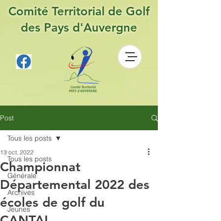
Comité Territorial de Golf
des Pays d'Auvergne
Post
Tous les posts
13 oct. 2022
Tous les posts
Championnat
Générale
Départemental 2022 des
Archives
écoles de golf du
Jeunes
CANTAL