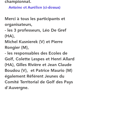
championnat.                                    
Antoine et Aurélien (ci-dessus)
Merci à tous les participants et 
organisateurs, 
- les 3 professeurs, Léo De Gref 
(HA), 
Michel Kusnierek (V) et Pierre 
Rongier (M),  
- les responsables des Ecoles de 
Golf, Colette Lespes et Henri Allard 
(HA), Gilles Rivière et Jean Claude 
Boudou (V),  et Patrice Maurio (M) 
également Référent Jeunes du 
Comité Territorial de Golf des Pays 
d'Auvergne.